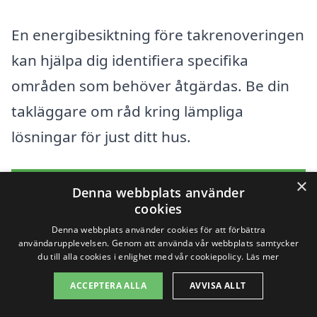
En energibesiktning före takrenoveringen
kan hjälpa dig identifiera specifika
områden som behöver åtgärdas. Be din
takläggare om råd kring lämpliga
lösningar för just ditt hus.
×
Få 3 erbjudanden, gratis och utan
Denna webbplats använder
cookies
förpliktelser
Denna webbplats använder cookies för att förbättra
användarupplevelsen. Genom att använda vår webbplats samtycker
du till alla cookies i enlighet med vår cookiepolicy.
Läs mer
Takinspektion och
ACCEPTERA ALLA
AVVISA ALLT