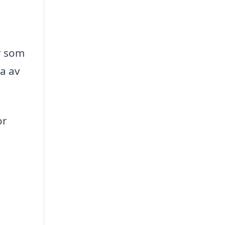
er som
ra av
or