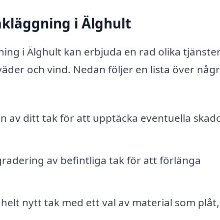
kläggning i Älghult
ing i Älghult kan erbjuda en rad olika tjänst
 väder och vind. Nedan följer en lista över någ
n av ditt tak för att upptäcka eventuella skad
dering av befintliga tak för att förlänga
 helt nytt tak med ett val av material som plåt,