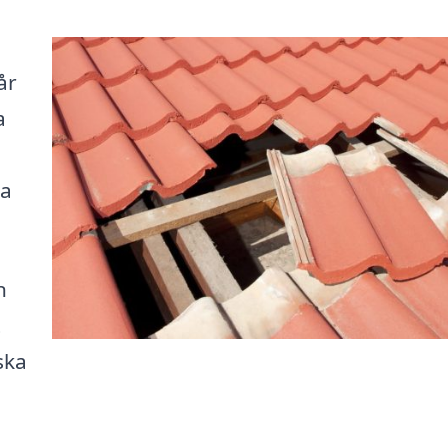
i
år
a
na
n
t
ska