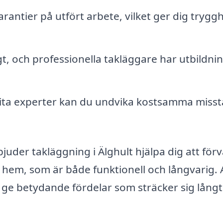
ntier på utfört arbete, vilket ger dig tryggh
t, och professionella takläggare har utbildni
ita experter kan du undvika kostsamma miss
uder takläggning i Älghult hjälpa dig att för
itt hem, som är både funktionell och långvarig. 
n ge betydande fördelar som sträcker sig långt