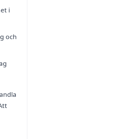
et i
ng och
tag
vandla
Att