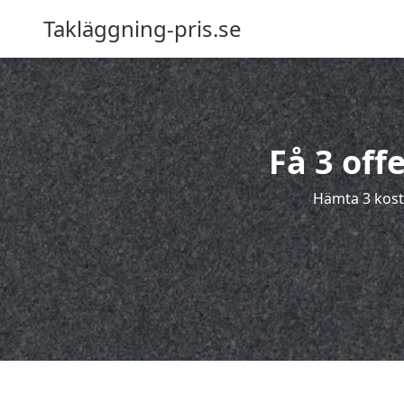
Takläggning-pris.se
Få 3 off
Hämta 3 kostn