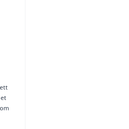
ett
det
inom