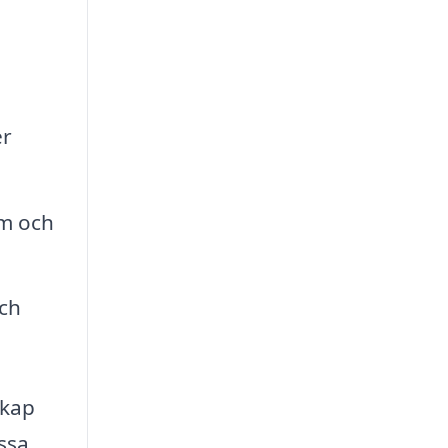
er
em och
och
skap
ssa