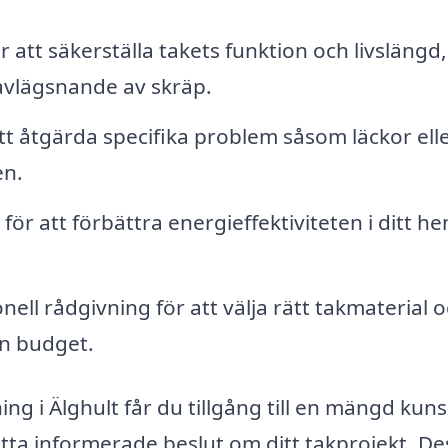
att säkerställa takets funktion och livslängd,
avlägsnande av skräp.
tt åtgärda specifika problem såsom läckor ell
en.
 för att förbättra energieffektiviteten i ditt h
nell rådgivning för att välja rätt takmaterial 
n budget.
ng i Älghult får du tillgång till en mängd kun
atta informerade beslut om ditt takprojekt. De