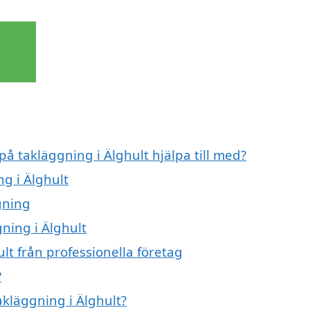
på takläggning i Älghult hjälpa till med?
g i Älghult
gning
gning i Älghult
lt från professionella företag
?
akläggning i Älghult?