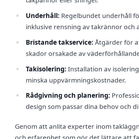
Underhåll:
Regelbundet underhåll för 
inklusive rensning av takrännor och 
Bristande takservice:
Åtgärder för a
skador orsakade av väderförhålland
Takisolering:
Installation av isolering
minska uppvärmningskostnader.
Rådgivning och planering:
Professio
design som passar dina behov och di
Genom att anlita experter inom takläggni
och erfarenhet som gör det lättare att f