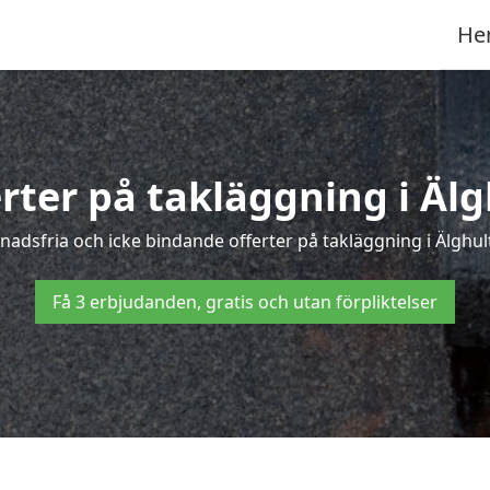
He
erter på takläggning i Älg
adsfria och icke bindande offerter på takläggning i Älghult 
Få 3 erbjudanden, gratis och utan förpliktelser