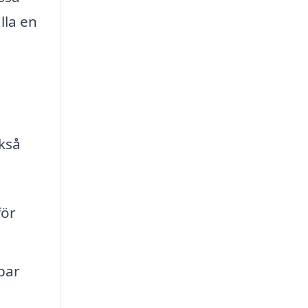
lla en
ckså
för
bar