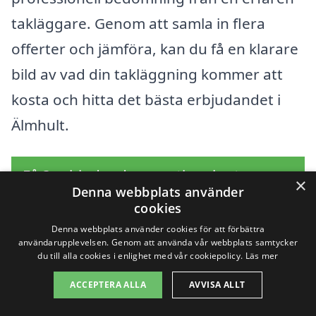
takläggare. Genom att samla in flera
offerter och jämföra, kan du få en klarare
bild av vad din takläggning kommer att
kosta och hitta det bästa erbjudandet i
Älmhult.
Få 3 erbjudanden, gratis och utan
×
Denna webbplats använder
förpliktelser
cookies
Denna webbplats använder cookies för att förbättra
användarupplevelsen. Genom att använda vår webbplats samtycker
du till alla cookies i enlighet med vår cookiepolicy.
Läs mer
Sök efter en
ACCEPTERA ALLA
AVVISA ALLT
professionell för