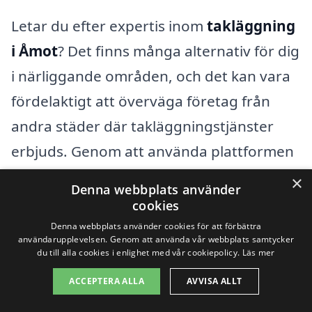
Letar du efter expertis inom
takläggning
i Åmot
? Det finns många alternativ för dig
i närliggande områden, och det kan vara
fördelaktigt att överväga företag från
andra städer där takläggningstjänster
erbjuds. Genom att använda plattformen
xn--taklggning-pris-3kb.se kan du enkelt
×
Denna webbplats använder
jämföra vad olika företag erbjuder och få
cookies
förslag baserat på dina specifika behov.
Denna webbplats använder cookies för att förbättra
användarupplevelsen. Genom att använda vår webbplats samtycker
du till alla cookies i enlighet med vår cookiepolicy.
Läs mer
Här är några omkringliggande städer där
ACCEPTERA ALLA
AVVISA ALLT
du kan hitta professionella takläggare: