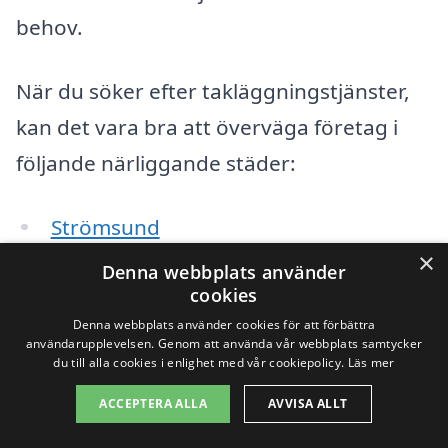
behov.
När du söker efter takläggningstjänster,
kan det vara bra att överväga företag i
följande närliggande städer:
Strömsund
×
Denna webbplats använder
Dorotea
cookies
Junsele
Denna webbplats använder cookies för att förbättra
användarupplevelsen. Genom att använda vår webbplats samtycker
du till alla cookies i enlighet med vår cookiepolicy.
Läs mer
Hoting
ACCEPTERA ALLA
AVVISA ALLT
Bjästa