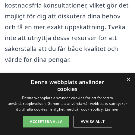
kostnadsfria konsultationer, vilket gör det
möjligt för dig att diskutera dina behov
och få en mer exakt uppskattning. Tveka
inte att utnyttja dessa resurser för att
säkerställa att du får både kvalitet och
värde för dina pengar.
×
Få 3 erbjudanden, gratis och utan
Denna webbplats använder
cookies
förpliktelser
Denna webbplats använder cookies för att förbättra
användarupplevelsen. Genom att använda vår webbplats samtycker
du till alla cookies i enlighet med vår cookiepolicy.
Läs mer
Sök efter en
ACCEPTERA ALLA
AVVISA ALLT