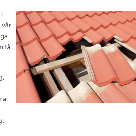
i
å vår
iga
n få
g,
era
gt