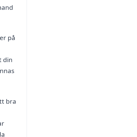
 hand
ker på
t din
innas
tt bra
ar
da