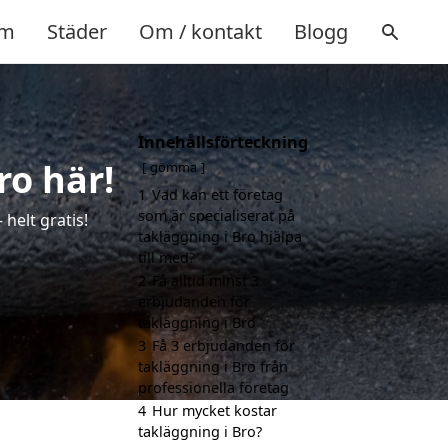
m
Städer
Om / kontakt
Blogg
Innehållsförteckning
ro här!
gömma
1
Vad kan ett företag
som är specialiserat på
helt gratis!
takläggning i Bro hjälpa
till med?
2
Få alltid minst 3
erbjudanden för
takläggning i Bro
3
Få 3 erbjudanden för
takläggning i Bro från
professionella företag
4
Hur mycket kostar
takläggning i Bro?