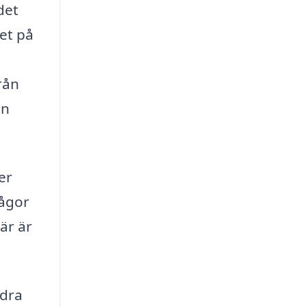
det
tet på
rån
en
er
rågor
är är
ndra