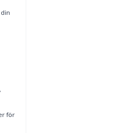
 din
,
r för