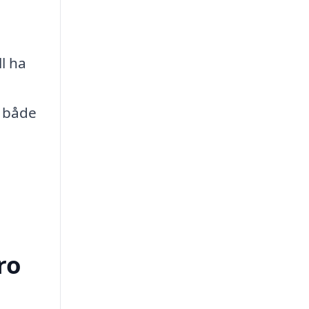
l ha
r både
ro