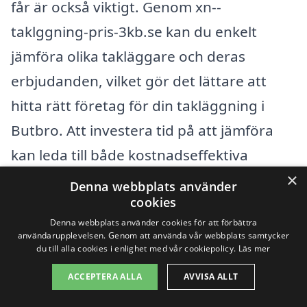
får är också viktigt. Genom xn--
taklggning-pris-3kb.se kan du enkelt
jämföra olika takläggare och deras
erbjudanden, vilket gör det lättare att
hitta rätt företag för din takläggning i
Butbro. Att investera tid på att jämföra
kan leda till både kostnadseffektiva
×
lösningar och en hållbar och vacker
Denna webbplats använder
cookies
taklösning för din bostad.
Denna webbplats använder cookies för att förbättra
användarupplevelsen. Genom att använda vår webbplats samtycker
du till alla cookies i enlighet med vår cookiepolicy.
Läs mer
Få 3 erbjudanden, gratis och utan
förpliktelser
ACCEPTERA ALLA
AVVISA ALLT