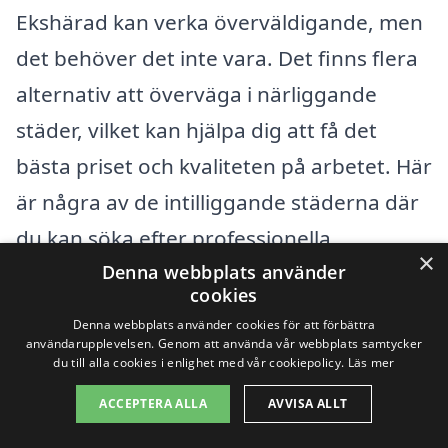
Ekshärad kan verka överväldigande, men
det behöver det inte vara. Det finns flera
alternativ att överväga i närliggande
städer, vilket kan hjälpa dig att få det
bästa priset och kvaliteten på arbetet. Här
är några av de intilliggande städerna där
du kan söka efter professionella
×
takläggare:
Denna webbplats använder
cookies
Denna webbplats använder cookies för att förbättra
Hagfors
användarupplevelsen. Genom att använda vår webbplats samtycker
du till alla cookies i enlighet med vår cookiepolicy.
Läs mer
Munkfors
ACCEPTERA ALLA
AVVISA ALLT
Grums