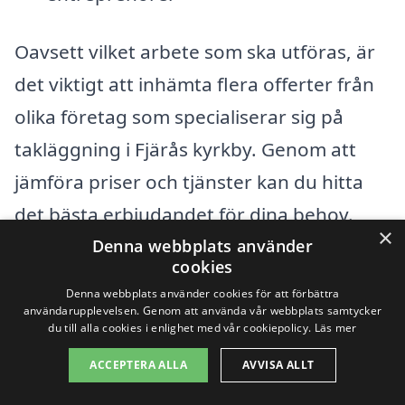
Oavsett vilket arbete som ska utföras, är
det viktigt att inhämta flera offerter från
olika företag som specialiserar sig på
takläggning i Fjärås kyrkby. Genom att
jämföra priser och tjänster kan du hitta
det bästa erbjudandet för dina behov.
×
Dessutom, kontrollera företagets
Denna webbplats använder
cookies
referenser och omdömen för att
Denna webbplats använder cookies för att förbättra
säkerställa att de har ett gott rykte och
användarupplevelsen. Genom att använda vår webbplats samtycker
du till alla cookies i enlighet med vår cookiepolicy.
Läs mer
erfarenhet inom takläggning.
ACCEPTERA ALLA
AVVISA ALLT
Sammanfattningsvis är priset på