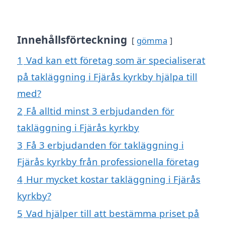
Innehållsförteckning
gömma
1
Vad kan ett företag som är specialiserat
på takläggning i Fjärås kyrkby hjälpa till
med?
2
Få alltid minst 3 erbjudanden för
takläggning i Fjärås kyrkby
3
Få 3 erbjudanden för takläggning i
Fjärås kyrkby från professionella företag
4
Hur mycket kostar takläggning i Fjärås
kyrkby?
5
Vad hjälper till att bestämma priset på