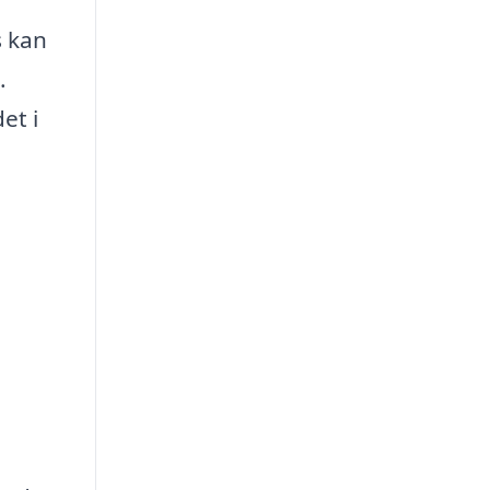
s kan
.
et i