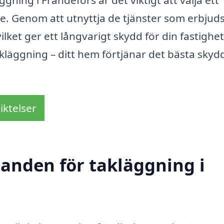
ning i Frändefors är det viktigt att välja ett
te. Genom att utnyttja de tjänster som erbjud
vilket ger ett långvarigt skydd för din fastighet
akläggning – ditt hem förtjänar det bästa skydd
iktelser
danden för takläggning i