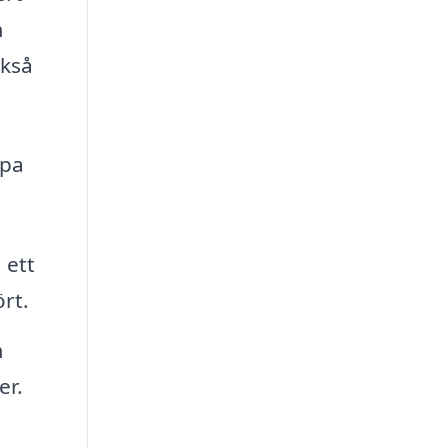
m
ckså
lpa
 ett
rt.
m
er.