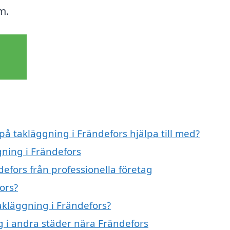
m.
på takläggning i Frändefors hjälpa till med?
gning i Frändefors
efors från professionella företag
ors?
takläggning i Frändefors?
ng i andra städer nära Frändefors