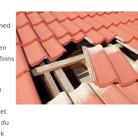
 med
 en
finns
u
det
t du
ak