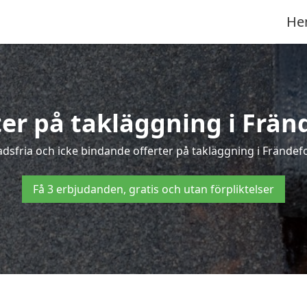
He
ter på takläggning i Frän
sfria och icke bindande offerter på takläggning i Frändefor
Få 3 erbjudanden, gratis och utan förpliktelser