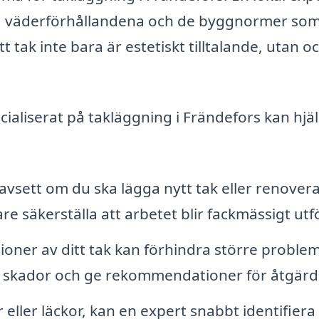
a väderförhållandena och de byggnormer so
tt tak inte bara är estetiskt tilltalande, utan o
cialiserat på takläggning i Frändefors kan hjä
vsett om du ska lägga nytt tak eller renovera
e säkerställa att arbetet blir fackmässigt utfö
oner av ditt tak kan förhindra större proble
ra skador och ge rekommendationer för åtgärd
eller läckor, kan en expert snabbt identifiera