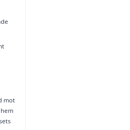
nde
mt
ad mot
t hem
sets