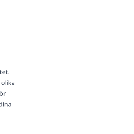
n
tet.
olika
gör
 dina