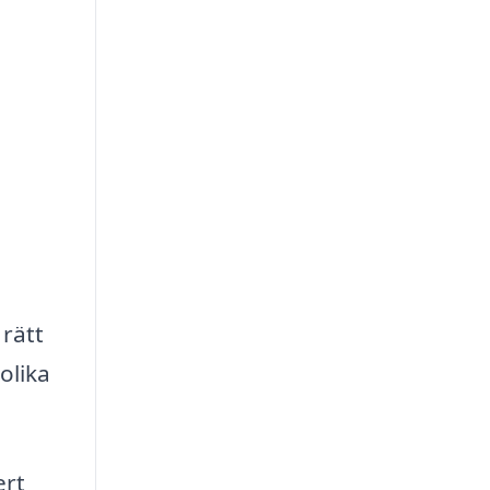
 rätt
olika
ert