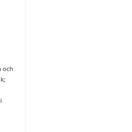
n och
ak;
i