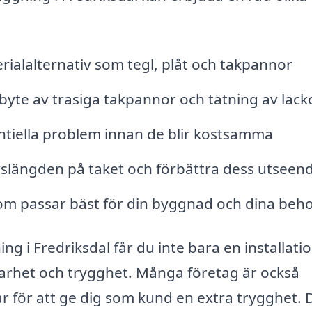
ialalternativ som tegl, plåt och takpannor
byte av trasiga takpannor och tätning av läck
entiella problem innan de blir kostsamma
ivslängden på taket och förbättra dess utseen
som passar bäst för din byggnad och dina beh
ng i Fredriksdal får du inte bara en installati
barhet och trygghet. Många företag är också
r för att ge dig som kund en extra trygghet. 