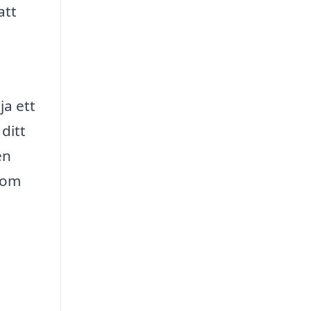
att
ja ett
ditt
en
 som