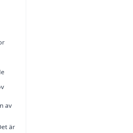
or
de
ov
on av
Det är