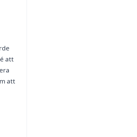
ärde
é att
lera
om att