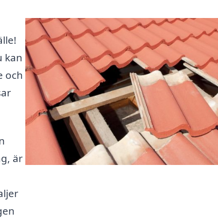
lle!
u kan
e och
sar
n
g, är
ljer
gen