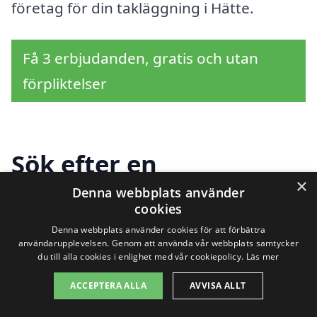
företag för din takläggning i Hätte.
Få 3 erbjudanden, gratis och utan
förpliktelser
Sök efter en
×
professionell för
Denna webbplats använder
cookies
takläggning i andra
Denna webbplats använder cookies för att förbättra
användarupplevelsen. Genom att använda vår webbplats samtycker
städer nära Hätte
du till alla cookies i enlighet med vår cookiepolicy.
Läs mer
ACCEPTERA ALLA
AVVISA ALLT