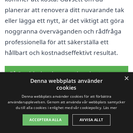
planerar att renovera ditt nuvarande tak
eller lägga ett nytt, är det viktigt att göra
noggranna överväganden och rådfråga
professionella för att säkerställa ett
hållbart och kostnadseffektivt resultat.
Få 3 erbjudanden, gratis och utan
×
Denna webbplats använder
förpliktelser
cookies
Denna webbplats använder cookies för att förbättra
användarupplevelsen. Genom att använda vår webbplats samtycker
du till alla cookies i enlighet med vår cookiepolicy.
Läs mer
Sök efter en
ACCEPTERA ALLA
AVVISA ALLT
professionell för