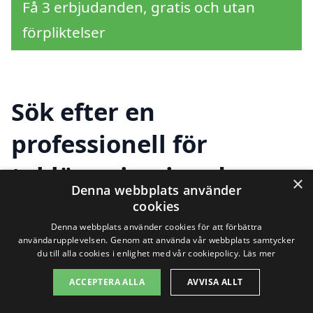
Få 3 erbjudanden, gratis och utan
förpliktelser
Sök efter en
professionell för
takläggning i andra
×
Denna webbplats använder
städer nära Horndal
cookies
Denna webbplats använder cookies för att förbättra
användarupplevelsen. Genom att använda vår webbplats samtycker
du till alla cookies i enlighet med vår cookiepolicy.
Läs mer
Att hitta rätt hjälp för takläggning i
ACCEPTERA ALLA
AVVISA ALLT
Horndal kan ibland kännas
överväldigande, speciellt om du inte vet