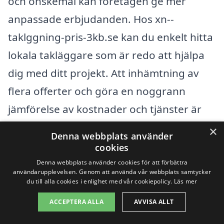
och önskemål kan företagen ge mer
anpassade erbjudanden. Hos xn--
taklggning-pris-3kb.se kan du enkelt hitta
lokala takläggare som är redo att hjälpa
dig med ditt projekt. Att inhämtning av
flera offerter och göra en noggrann
jämförelse av kostnader och tjänster är
ett smart steg mot att säkerställa att du
×
Denna webbplats använder
får bästa möjliga resultat för din
cookies
takläggning i Husum.
Denna webbplats använder cookies för att förbättra
användarupplevelsen. Genom att använda vår webbplats samtycker
du till alla cookies i enlighet med vår cookiepolicy.
Läs mer
Få 3 erbjudanden, gratis och utan
ACCEPTERA ALLA
AVVISA ALLT
förpliktelser