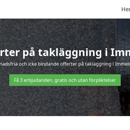
He
erter på takläggning i Im
adsfria och icke bindande offerter på takläggning i Immeln 
Få 3 erbjudanden, gratis och utan förpliktelser