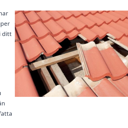
har
lper
 ditt
u
ån
fatta