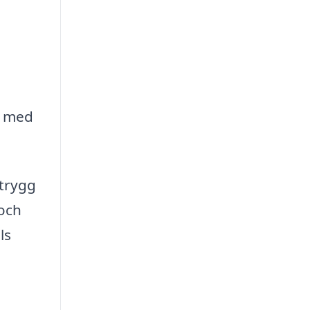
ll med
trygg
 och
ls