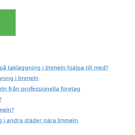
 på takläggning i Immeln hjälpa till med?
ggning i Immeln
ln från professionella företag
?
meln?
ng i andra städer nära Immeln