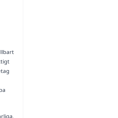
llbart
tigt
etag
lpa
rliga,