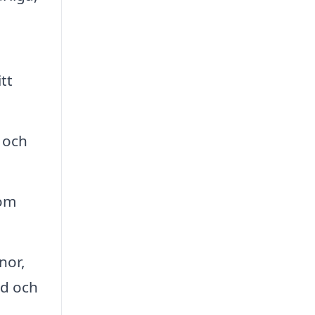
tt
 och
nom
nor,
ad och