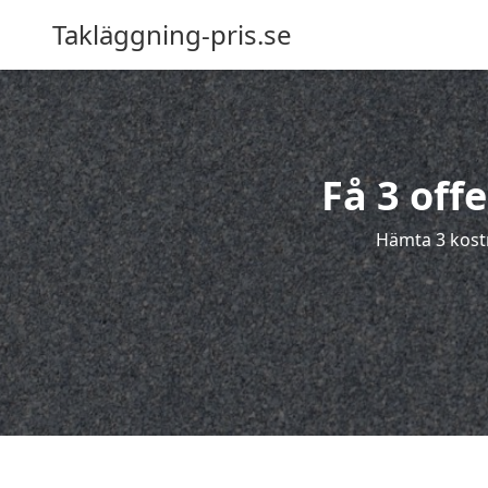
Takläggning-pris.se
Få 3 off
Hämta 3 kostn