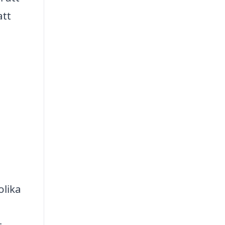
att
olika
t