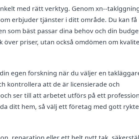
 enkelt med rätt verktyg. Genom xn--taklggning
som erbjuder tjänster i ditt område. Du kan få
 den som bäst passar dina behov och din budget
lick över priser, utan också omdömen om kvalit
a din egen forskning när du väljer en takläggar
ch kontrollera att de är licensierade och
h ser till att arbetet utförs på ett profession
da ditt hem, så välj ett företag med gott rykt
, reparation eller ett helt nytt tak, säkerstäl