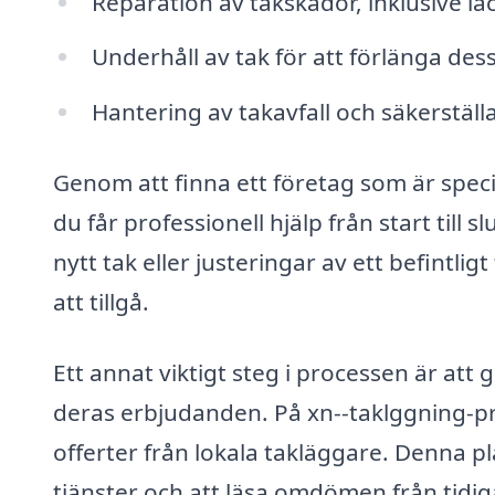
Reparation av takskador, inklusive lä
Underhåll av tak för att förlänga dess 
Hantering av takavfall och säkerställ
Genom att finna ett företag som är specia
du får professionell hjälp från start till s
nytt tak eller justeringar av ett befintl
att tillgå.
Ett annat viktigt steg i processen är att
deras erbjudanden. På xn--taklggning-pris-
offerter från lokala takläggare. Denna pl
tjänster och att läsa omdömen från tidig