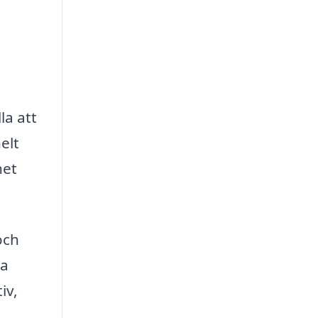
la att
elt
het
och
ka
iv,