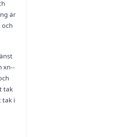
ch
ing är
d och
jänst
m xn--
 och
t tak
 tak i