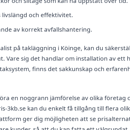
ckor och slitage som kan ha uppstått över tid.
livslängd och effektivitet.
ande av korrekt avfallshantering.
list på takläggning i Köinge, kan du säkerstäl
lut. Vare sig det handlar om installation av ett h
igt taksystem, finns det sakkunskap och erfaren
 göra en noggrann jämförelse av olika företag 
3kb.se kan du enkelt få tillgång till flera oli
attform ger dig möjligheten att se prisalternat
are kunder, så att du kan fatta ett välgrundat