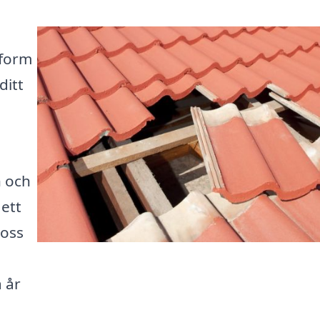
i
tform
ditt
n och
 ett
 oss
 år