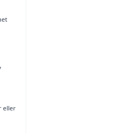
het
v
 eller