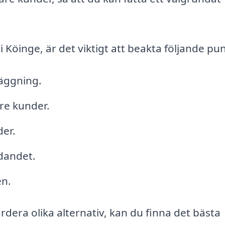
i Köinge, är det viktigt att beakta följande pu
äggning.
re kunder.
der.
udandet.
en.
rdera olika alternativ, kan du finna det bästa