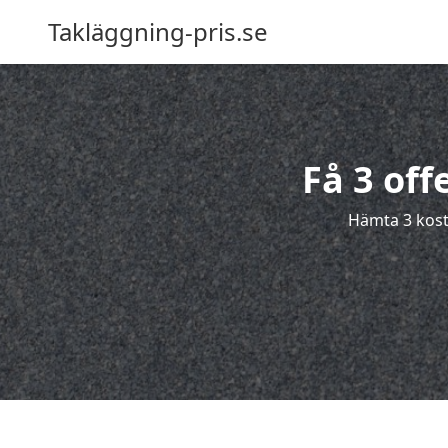
Takläggning-pris.se
Få 3 off
Hämta 3 kostn