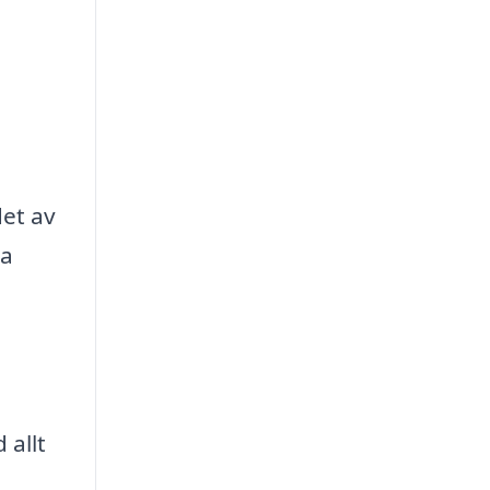
et av
ra
 allt