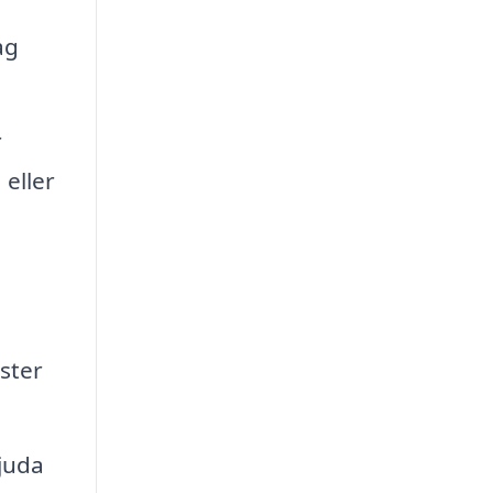
ag
r
 eller
a
ster
bjuda