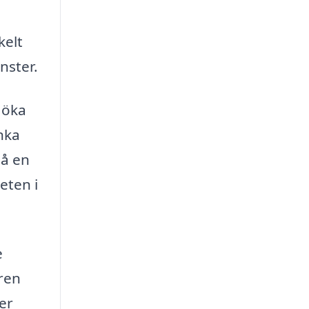
kelt
nster.
 öka
änka
så en
eten i
e
aren
er