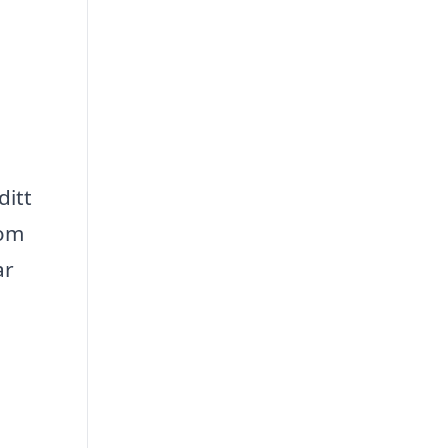
ditt
som
ar