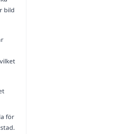
r bild
är
vilket
et
a för
stad.