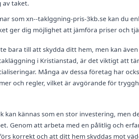
 av taket.
mar som xn--taklggning-pris-3kb.se kan du en
ilket ger dig möjlighet att jämföra priser och tjä
nte bara till att skydda ditt hem, men kan även
takläggning i Kristianstad, är det viktigt att t
cialiseringar. Många av dessa företag har ock
r och regler, vilket är avgörande för tryggh
a tak kan kännas som en stor investering, men d
det. Genom att arbeta med en pålitlig och erf
tförs korrekt och att ditt hem skyddas mot väd