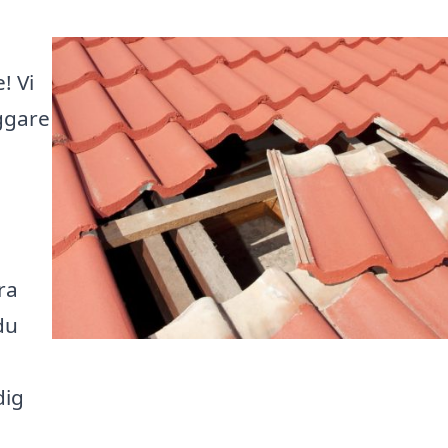
i
! Vi
äggare
ra
du
dig