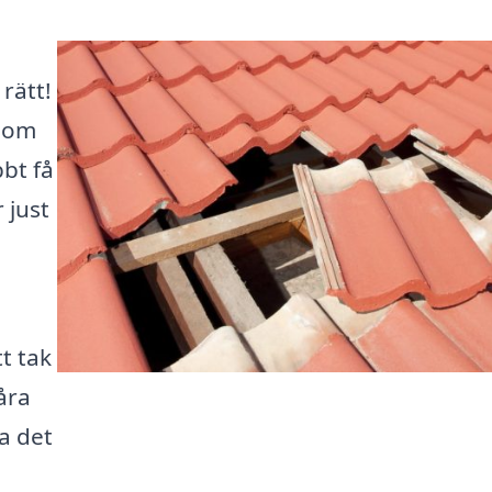
rätt!
 som
bbt få
 just
t tak
åra
ta det