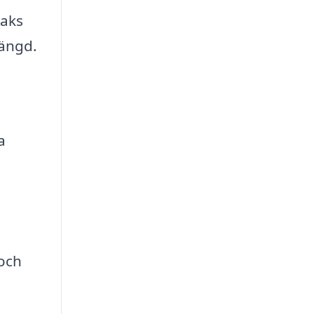
taks
längd.
a
 och