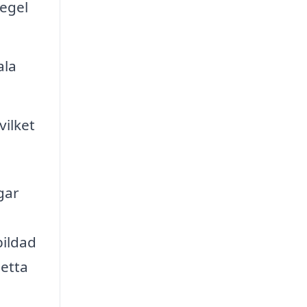
tegel
ala
vilket
gar
bildad
Detta