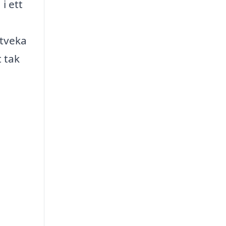
i ett
 tveka
t tak