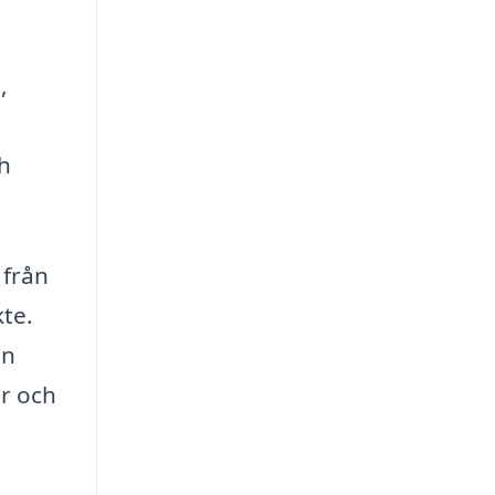
,
ch
 från
kte.
en
er och