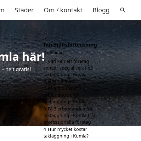
m
Städer
Om / kontakt
Blogg
Innehållsförteckning
mla här!
gömma
1
Vad kan ett företag
som är specialiserat på
 helt gratis!
takläggning i Kumla
hjälpa till med?
2
Få alltid minst 3
erbjudanden för
takläggning i Kumla
3
Få 3 erbjudanden för
takläggning i Kumla från
professionella företag
4
Hur mycket kostar
takläggning i Kumla?