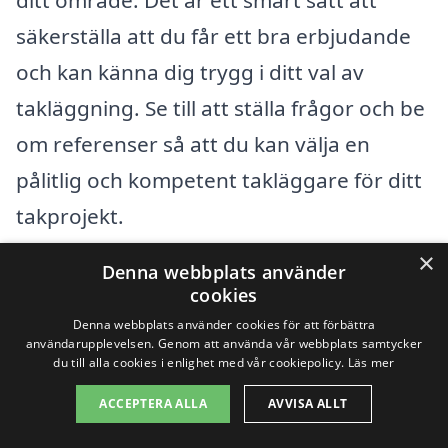
ditt område. Det är ett smart sätt att
säkerställa att du får ett bra erbjudande
och kan känna dig trygg i ditt val av
takläggning. Se till att ställa frågor och be
om referenser så att du kan välja en
pålitlig och kompetent takläggare för ditt
takprojekt.
×
Denna webbplats använder
Få 3 erbjudanden, gratis och utan
cookies
förpliktelser
Denna webbplats använder cookies för att förbättra
användarupplevelsen. Genom att använda vår webbplats samtycker
du till alla cookies i enlighet med vår cookiepolicy.
Läs mer
ACCEPTERA ALLA
AVVISA ALLT
Sök efter en