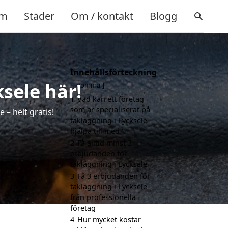
m
Städer
Om / kontakt
Blogg
Innehållsförteckning
ksele här!
gömma
1
Vad kan ett företag
som är specialiserat på
 – helt gratis!
takläggning i Lycksele
hjälpa till med?
2
Få alltid minst 3
erbjudanden för
takläggning i Lycksele
3
Få 3 erbjudanden för
takläggning i Lycksele
från professionella
företag
4
Hur mycket kostar