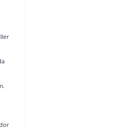
ller
da
m.
ador