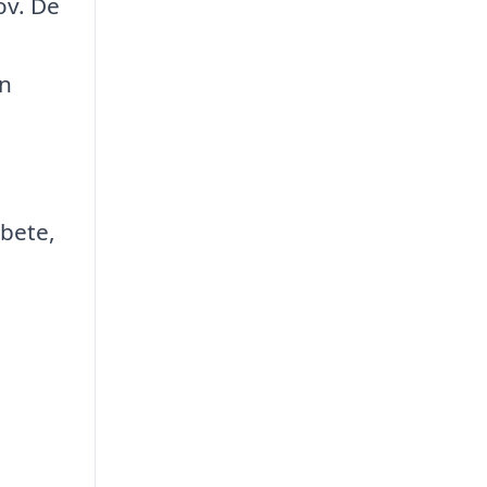
ov. De
u
an
rbete,