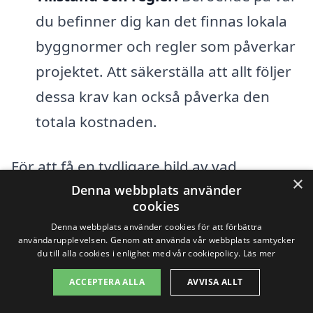
du befinner dig kan det finnas lokala
byggnormer och regler som påverkar
projektet. Att säkerställa att allt följer
dessa krav kan också påverka den
totala kostnaden.
För att få en tydligare bild av vad
×
takläggning i Malmö
kommer att kosta,
Denna webbplats använder
cookies
året runt, rekommenderas att du begär
Denna webbplats använder cookies för att förbättra
flera offerter från olika företag och jämför
användarupplevelsen. Genom att använda vår webbplats samtycker
du till alla cookies i enlighet med vår cookiepolicy.
Läs mer
deras priser och tjänster. Genom att göra
ACCEPTERA ALLA
AVVISA ALLT
en grundlig research kan du säkerställa