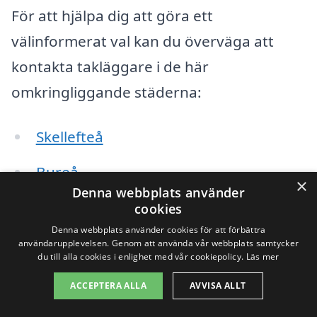
För att hjälpa dig att göra ett
välinformerat val kan du överväga att
kontakta takläggare i de här
omkringliggande städerna:
Skellefteå
Bureå
×
Denna webbplats använder
Mörlunda
cookies
Denna webbplats använder cookies för att förbättra
Boliden
användarupplevelsen. Genom att använda vår webbplats samtycker
du till alla cookies i enlighet med vår cookiepolicy.
Läs mer
Jörns
ACCEPTERA ALLA
AVVISA ALLT
Korsnäs