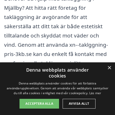
Mjällby? Att hitta rätt företag för
takläggning är avgörande för att
säkerställa att ditt tak är både estetiskt
tilltalande och skyddat mot väder och
vind. Genom att använda xn--taklggning-
pris-3kb.se kan du enkelt få kontakt med
professionella takläggare i ditt
×
Denna webbplats använder
närområde. Vår plattform gör det möjligt
cookies
att jämföra erbjudanden och välj den
Denna webbplats använder cookies för att förbättra
användarupplevelsen. Genom att använda vår webbplats samtycker
bästa lösningen för just dina behov.
du till alla cookies i enlighet med vår cookiepolicy.
Läs mer
ACCEPTERA ALLA
AVVISA ALLT
Mjällby ligger i ett vackert område med