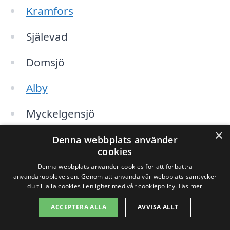
Kramfors
Själevad
Domsjö
Alby
Myckelgensjö
×
Viksjö
Denna webbplats använder
cookies
Brännland
Denna webbplats använder cookies för att förbättra
användarupplevelsen. Genom att använda vår webbplats samtycker
du till alla cookies i enlighet med vår cookiepolicy.
Läs mer
Att inhämta offerter på takläggning är en
ACCEPTERA ALLA
AVVISA ALLT
del av att säkerställa att du får rätt pris