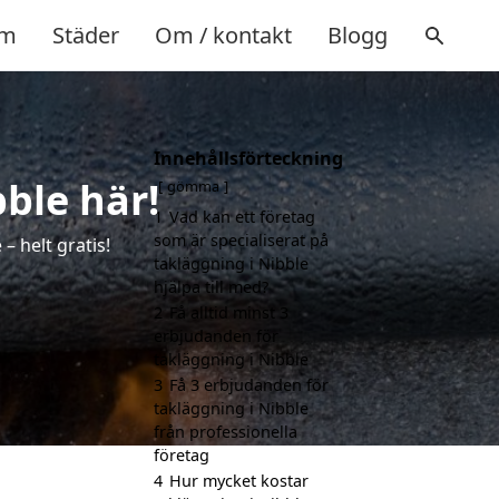
m
Städer
Om / kontakt
Blogg
Innehållsförteckning
bble här!
gömma
1
Vad kan ett företag
som är specialiserat på
– helt gratis!
takläggning i Nibble
hjälpa till med?
2
Få alltid minst 3
erbjudanden för
takläggning i Nibble
3
Få 3 erbjudanden för
takläggning i Nibble
från professionella
företag
4
Hur mycket kostar