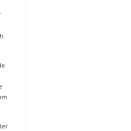
,
ch
de
e
som
ter