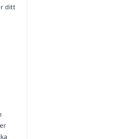
r ditt
m
ler
ika