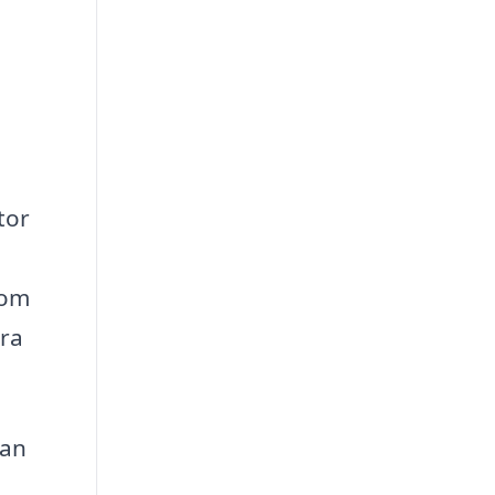
tor
 om
era
kan