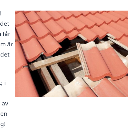
i
 det
 får
om är
 det
g i
 av
den
ag!