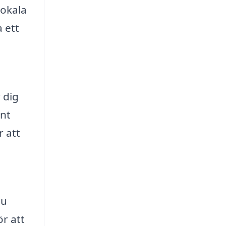
lokala
a ett
r dig
ent
r att
du
ör att