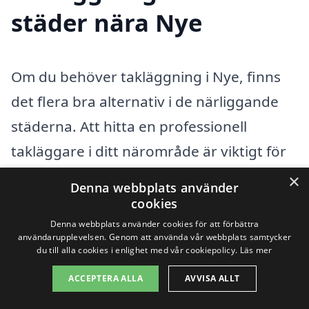
städer nära Nye
Om du behöver takläggning i Nye, finns
det flera bra alternativ i de närliggande
städerna. Att hitta en professionell
takläggare i ditt närområde är viktigt för
att säkerställa att jobbet utförs korrekt
×
Denna webbplats använder
och med hög kvalitet. Plattformen
xn--
cookies
taklggning-pris-3kb.se
gör det enkelt för
Denna webbplats använder cookies för att förbättra
användarupplevelsen. Genom att använda vår webbplats samtycker
dig att få kontakt med olika takläggare
du till alla cookies i enlighet med vår cookiepolicy.
Läs mer
och att få offert från dem. Här kan du
ACCEPTERA ALLA
AVVISA ALLT
jämföra priser och tjänster för att hitta