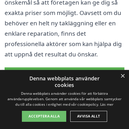
önskemål så att företagen kan ge dig så
exakta priser som möjligt. Oavsett om du
behöver en helt ny takläggning eller en
enklare reparation, finns det
professionella aktörer som kan hjälpa dig
att uppnå det resultat du önskar.
Få 3 erbjudanden, gratis och utan
×
Denna webbplats använder
förpliktelser
cookies
Denna webbplats använder cookies för att förbättra
användarupplevelsen. Genom att använda vår webbplats samtycker
du till alla cookies i enlighet med vår cookiepolicy.
Läs mer
Sök efter en
ACCEPTERA ALLA
AVVISA ALLT