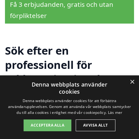
Få 3 erbjudanden, gratis och utan
förpliktelser
Sök efter en
professionell för
takläggning i andra
×
Denna webbplats använder
städer nära
cookies
Denna webbplats använder cookies för att förbättra
Ramstalund
användarupplevelsen. Genom att använda vår webbplats samtycker
du till alla cookies i enlighet med vår cookiepolicy.
Läs mer
ACCEPTERA ALLA
AVVISA ALLT
Att hitta rätt företag för
takläggning i