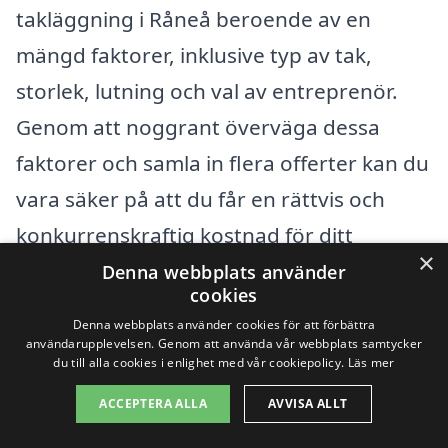
takläggning i Råneå beroende av en
mängd faktorer, inklusive typ av tak,
storlek, lutning och val av entreprenör.
Genom att noggrant överväga dessa
faktorer och samla in flera offerter kan du
vara säker på att du får en rättvis och
konkurrenskraftig kostnad för ditt
×
takprojekt.
Denna webbplats använder
cookies
Denna webbplats använder cookies för att förbättra
Få 3 erbjudanden, gratis och utan
användarupplevelsen. Genom att använda vår webbplats samtycker
du till alla cookies i enlighet med vår cookiepolicy.
Läs mer
förpliktelser
ACCEPTERA ALLA
AVVISA ALLT