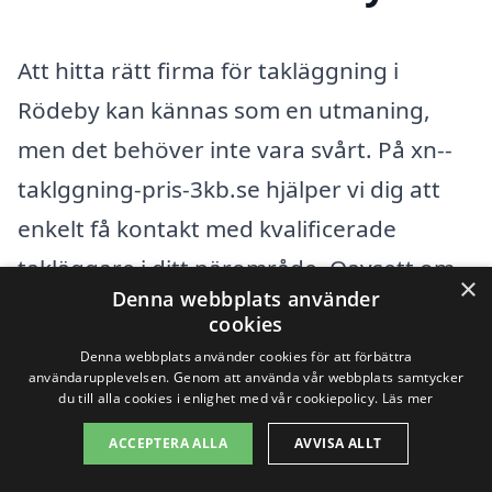
Att hitta rätt firma för takläggning i
Rödeby kan kännas som en utmaning,
men det behöver inte vara svårt. På xn--
taklggning-pris-3kb.se hjälper vi dig att
enkelt få kontakt med kvalificerade
takläggare i ditt närområde. Oavsett om
×
Denna webbplats använder
du behöver ett takbyte, reparation eller
cookies
en ny installation av takmaterial, har vi
Denna webbplats använder cookies för att förbättra
användarupplevelsen. Genom att använda vår webbplats samtycker
resurserna för att stödja dig.
du till alla cookies i enlighet med vår cookiepolicy.
Läs mer
ACCEPTERA ALLA
AVVISA ALLT
Rödeby ligger i en vacker del av