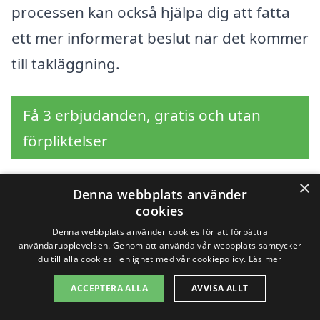
processen kan också hjälpa dig att fatta
ett mer informerat beslut när det kommer
till takläggning.
Få 3 erbjudanden, gratis och utan
förpliktelser
×
Denna webbplats använder
cookies
Sök efter en
Denna webbplats använder cookies för att förbättra
professionell för
användarupplevelsen. Genom att använda vår webbplats samtycker
du till alla cookies i enlighet med vår cookiepolicy.
Läs mer
takläggning i andra
ACCEPTERA ALLA
AVVISA ALLT