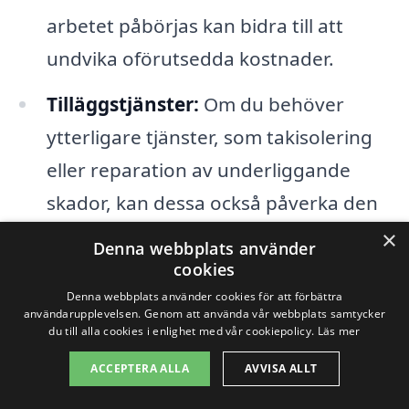
arbetet påbörjas kan bidra till att
undvika oförutsedda kostnader.
Tilläggstjänster:
Om du behöver
ytterligare tjänster, som takisolering
eller reparation av underliggande
skador, kan dessa också påverka den
totala kostnaden för takläggning.
×
Denna webbplats använder
cookies
Det är alltid en bra idé att begära flera
Denna webbplats använder cookies för att förbättra
användarupplevelsen. Genom att använda vår webbplats samtycker
offerter från olika företag för takläggning
du till alla cookies i enlighet med vår cookiepolicy.
Läs mer
i Skällåkrae. Genom att jämföra priser och
ACCEPTERA ALLA
AVVISA ALLT
tjänster kan du hitta det bästa