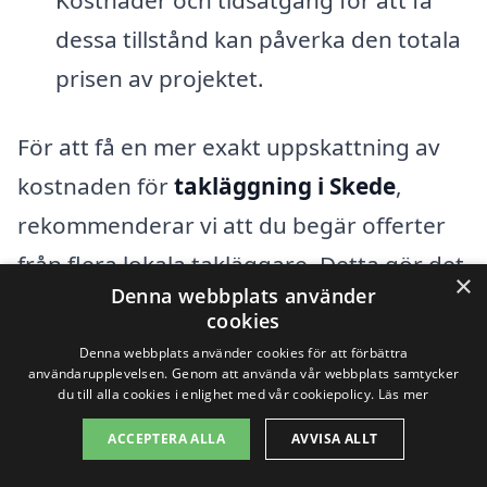
dessa tillstånd kan påverka den totala
prisen av projektet.
För att få en mer exakt uppskattning av
kostnaden för
takläggning i Skede
,
rekommenderar vi att du begär offerter
från flera lokala takläggare. Detta gör det
×
Denna webbplats använder
möjligt för dig att jämföra priser och
cookies
tjänster. Tänk på att lägre priser inte alltid
Denna webbplats använder cookies för att förbättra
användarupplevelsen. Genom att använda vår webbplats samtycker
betyder bättre värde. Det är viktigt att
du till alla cookies i enlighet med vår cookiepolicy.
Läs mer
utvärdera kvalitén på arbetet och
ACCEPTERA ALLA
AVVISA ALLT
referenser från tidigare kunder.