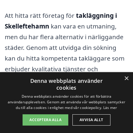
Att hitta rätt företag för
takläggning i
Skelleftehamn
kan vara en utmaning,
men du har flera alternativ i närliggande
städer. Genom att utvidga din sökning
kan du hitta kompetenta takläggare som
erbjuder kvalitativa tjänster och
×
konkurrenskraftiga priser. Här är några
Denna webbplats använder
cookies
städer där du också kan leta efter
Denna webbplats använder cookies för att förbättra
takläggningstjänster:
användarupplevelsen. Genom att använda vår webbplats samtycker
du till alla cookies i enlighet med vår cookiepolicy.
Läs mer
Bureå
ACCEPTERA ALLA
AVVISA ALLT