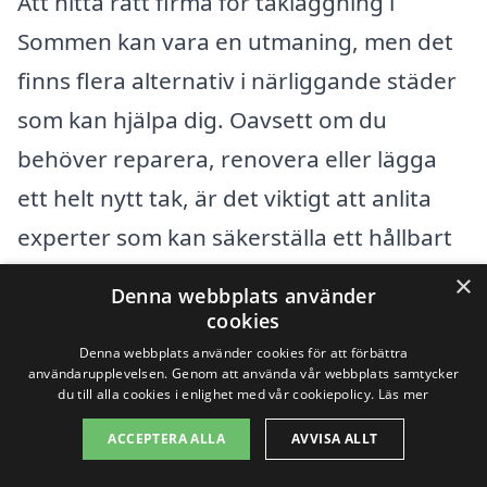
Att hitta rätt firma för takläggning i
Sommen kan vara en utmaning, men det
finns flera alternativ i närliggande städer
som kan hjälpa dig. Oavsett om du
behöver reparera, renovera eller lägga
ett helt nytt tak, är det viktigt att anlita
experter som kan säkerställa ett hållbart
och säkert resultat. Genom plattformen
×
Denna webbplats använder
xn--taklggning-pris-3kb.se kan du enkelt
cookies
få kontakt med professionella takläggare
Denna webbplats använder cookies för att förbättra
användarupplevelsen. Genom att använda vår webbplats samtycker
som är verksamma i ditt område.
du till alla cookies i enlighet med vår cookiepolicy.
Läs mer
ACCEPTERA ALLA
AVVISA ALLT
Några av de närliggande städerna där du