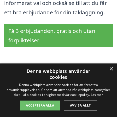
informerat val och också se till att du får
ett bra erbjudande för din takläggning.
Få 3 erbjudanden, gratis och utan
förpliktelser
Sök efter en
×
Denna webbplats använder
cookies
professionell för
Denna webbplats använder cookies för att förbättra
användarupplevelsen. Genom att använda vår webbplats samtycker
takläggning i andra
du till alla cookies i enlighet med vår cookiepolicy.
Läs mer
städer nära Sörvik
ACCEPTERA ALLA
AVVISA ALLT