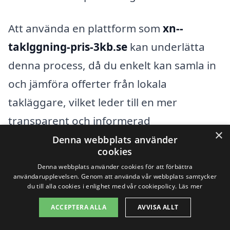
Att använda en plattform som
xn--
taklggning-pris-3kb.se
kan underlätta
denna process, då du enkelt kan samla in
och jämföra offerter från lokala
takläggare, vilket leder till en mer
transparent och informerad
×
beslutsprocess. Med rätt information och
Denna webbplats använder
cookies
val kan du säkerställa att din takläggning
Denna webbplats använder cookies för att förbättra
blir en lyckad och kostnadseffektiv
användarupplevelsen. Genom att använda vår webbplats samtycker
du till alla cookies i enlighet med vår cookiepolicy.
Läs mer
investering för ditt hem.
ACCEPTERA ALLA
AVVISA ALLT