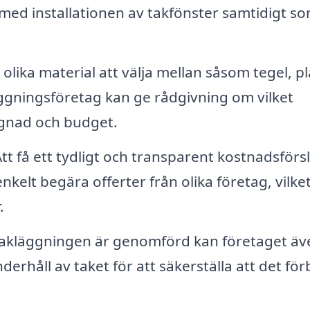
 med installationen av takfönster samtidigt s
lika material att välja mellan såsom tegel, pl
äggningsföretag kan ge rådgivning om vilket
ggnad och budget.
tt få ett tydligt och transparent kostnadsförs
kelt begära offerter från olika företag, vilke
.
 takläggningen är genomförd kan företaget äv
rhåll av taket för att säkerställa att det förbl