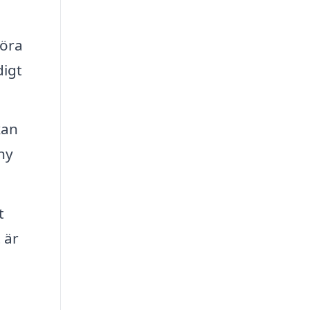
föra
digt
kan
ny
t
 är