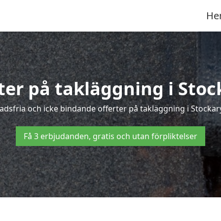
He
rter på takläggning i Stoc
dsfria och icke bindande offerter på takläggning i Stockaryd
Få 3 erbjudanden, gratis och utan förpliktelser