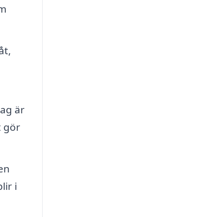
om
åt,
lag är
t gör
en
ir i