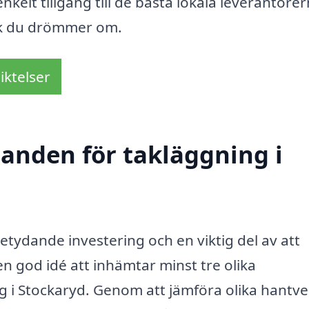
kelt tillgång till de bästa lokala leverantörer
 tak du drömmer om.
iktelser
danden för takläggning i
etydande investering och en viktig del av att
en god idé att inhämtar minst tre olika
 i Stockaryd. Genom att jämföra olika hantv