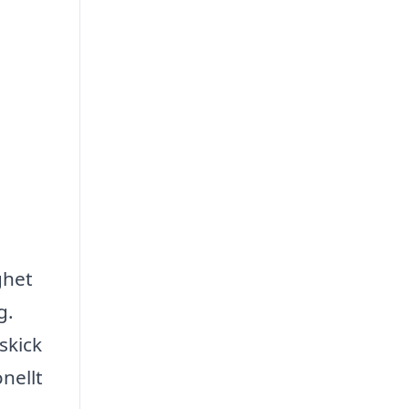
ghet
g.
skick
nellt