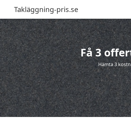
Takläggning-pris.se
Få 3 offe
Hämta 3 kostna