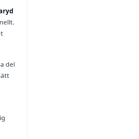
karyd
ellt.
et
ta del
ätt
ig