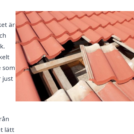
ket är
och
k.
kelt
e som
 just
rån
t lätt