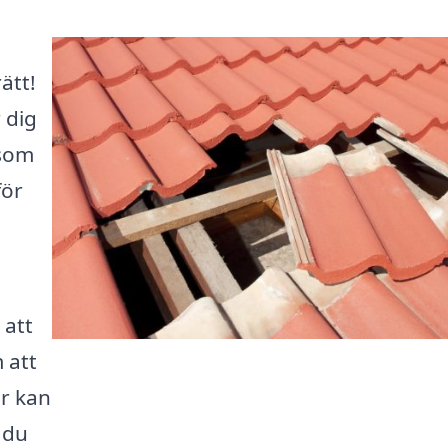
ätt!
 dig
 som
för
 att
 att
er kan
 du