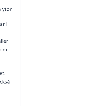
e ytor
är i
ller
som
et.
också