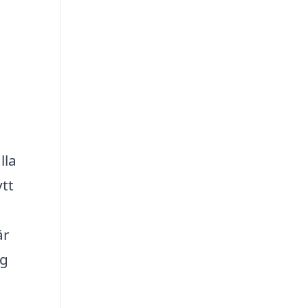
lla
tt
är
ig