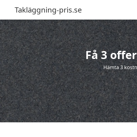
Takläggning-pris.se
Få 3 offe
Hämta 3 kostna