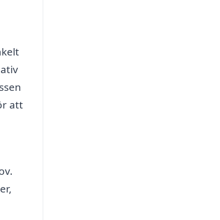
kelt
ativ
essen
r att
ov.
er,