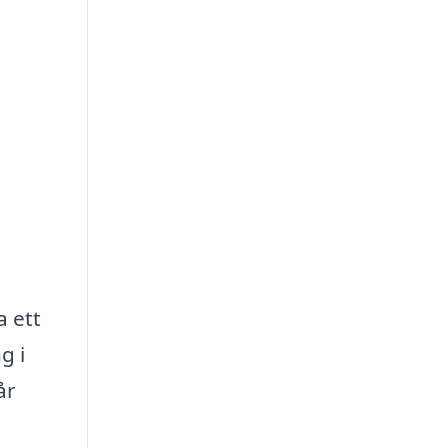
a ett
g i
år