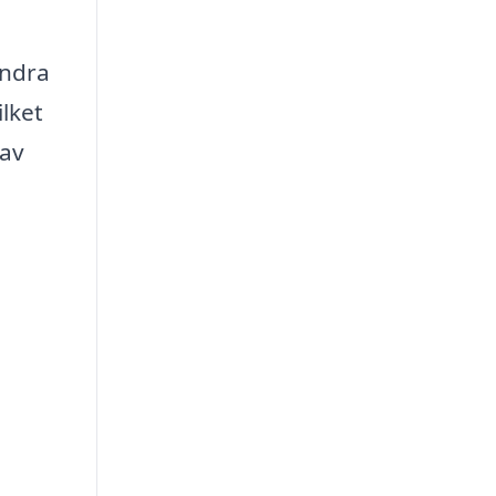
andra
ilket
 av