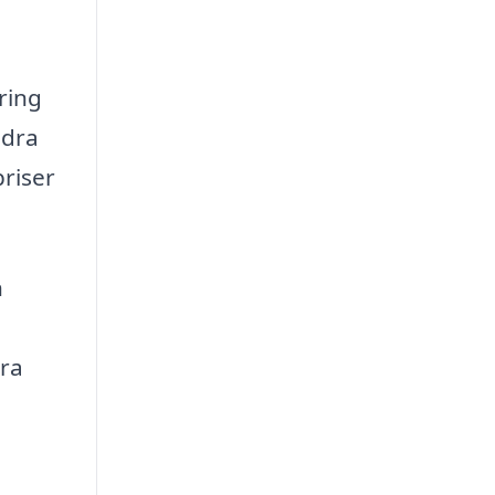
ring
ndra
priser
n
ära
a