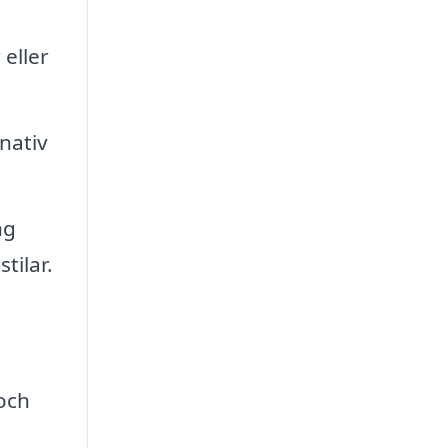
eller
nativ
ng
tilar.
 och