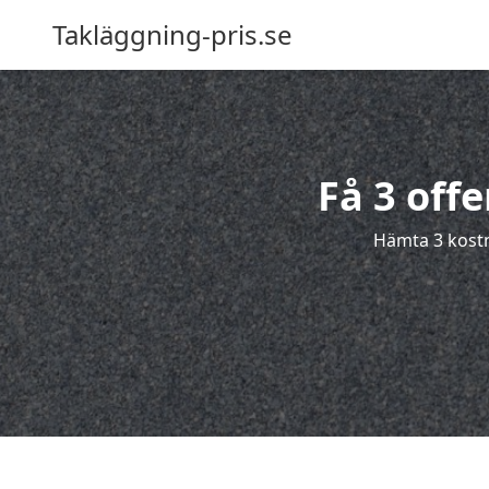
Takläggning-pris.se
Få 3 off
Hämta 3 kostn