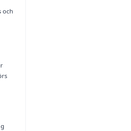
s och
är
örs
ag