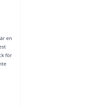
 är en
est
ck för
nte