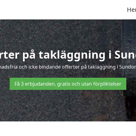
He
erter på takläggning i Su
adsfria och icke bindande offerter på takläggning i Sundom 
Få 3 erbjudanden, gratis och utan förpliktelser