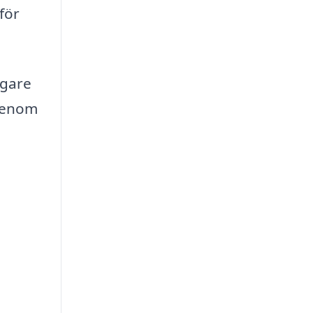
för
ggare
 genom