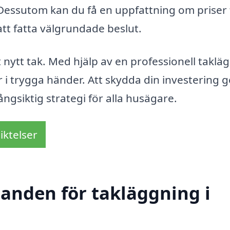
Dessutom kan du få en uppfattning om priser 
att fatta välgrundade beslut.
t nytt tak. Med hjälp av en professionell taklä
r i trygga händer. Att skydda din investering
långsiktig strategi för alla husägare.
iktelser
danden för takläggning i