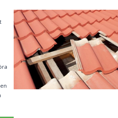
t
öra
den
n