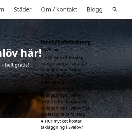
m
Städer
Om / kontakt
Blogg
Innehållsförteckning
alöv här!
gömma
1
Vad kan ett företag
som är specialiserat på
– helt gratis!
takläggning i Svalöv
hjälpa till med?
2
Få alltid minst 3
erbjudanden för
takläggning i Svalöv
3
Få 3 erbjudanden för
takläggning i Svalöv från
professionella företag
4
Hur mycket kostar
takläggning i Svalöv?