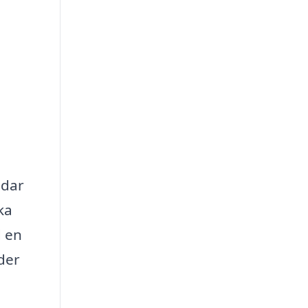
ddar
ka
d en
nder