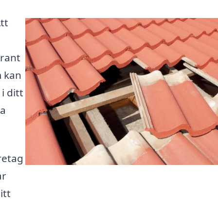
tt
grant
m kan
i ditt
ga
öretag
ar
itt