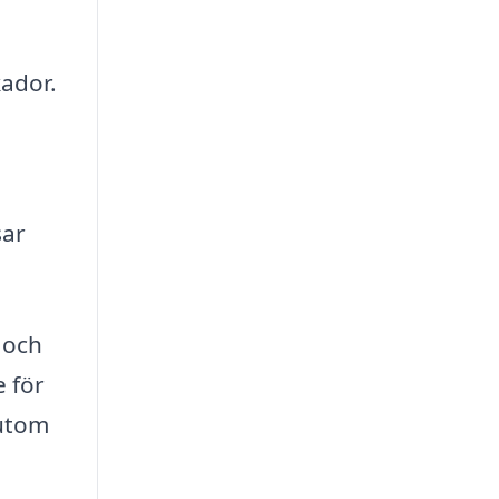
kador.
sar
 och
e för
sutom