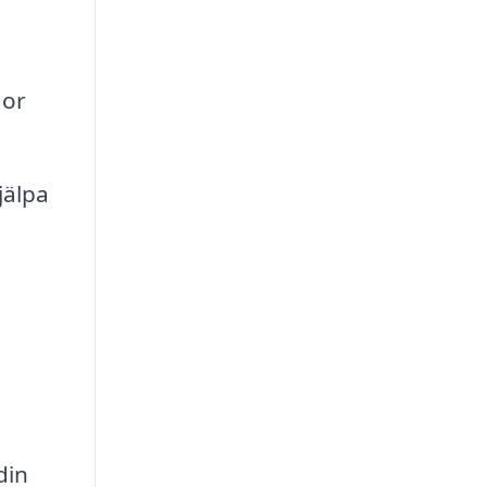
dor
jälpa
din