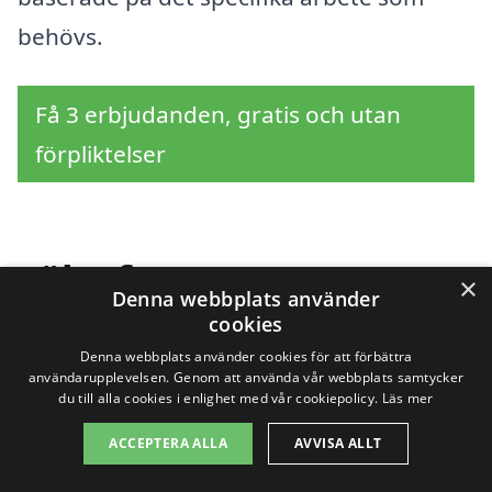
behövs.
Få 3 erbjudanden, gratis och utan
förpliktelser
Sök efter en
×
Denna webbplats använder
professionell för
cookies
Denna webbplats använder cookies för att förbättra
takläggning i andra
användarupplevelsen. Genom att använda vår webbplats samtycker
du till alla cookies i enlighet med vår cookiepolicy.
Läs mer
städer nära Svinninge
ACCEPTERA ALLA
AVVISA ALLT