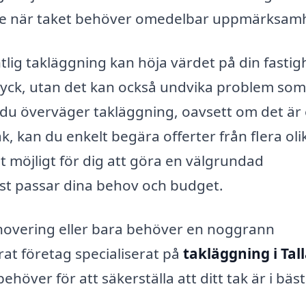
nde när taket behöver omedelbar uppmärksam
tlig takläggning kan höja värdet på din fastig
intryck, utan det kan också undvika problem so
r du överväger takläggning, oavsett om det är
ak, kan du enkelt begära offerter från flera oli
 möjligt för dig att göra en välgrundad
st passar dina behov och budget.
enovering eller bara behöver en noggrann
rat företag specialiserat på
takläggning i Tal
höver för att säkerställa att ditt tak är i bäs