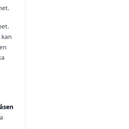
het.
het.
m kan
 en
ka
låsen
ta