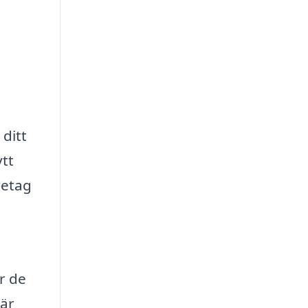
 ditt
ytt
retag
g
r de
 är