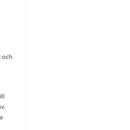
i och
ll
av.
da