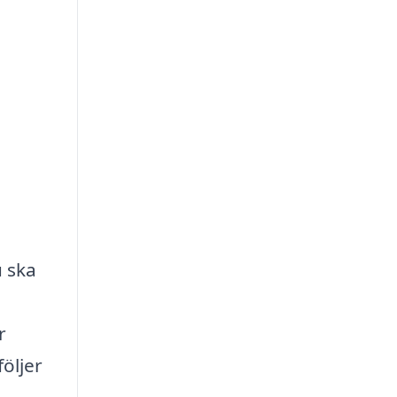
u ska
r
följer