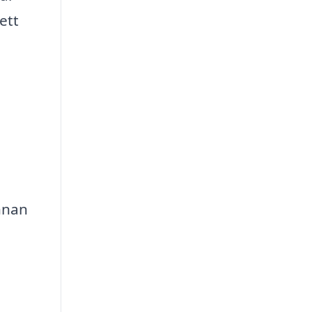
ett
nnan
,