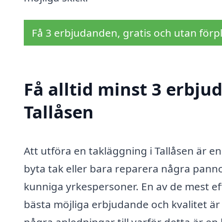
Få 3 erbjudanden, gratis och utan förpl
Få alltid minst 3 erbju
Tallåsen
Att utföra en takläggning i Tallåsen är e
byta tak eller bara reparera några pannor
kunniga yrkespersoner. En av de mest eff
bästa möjliga erbjudande och kvalitet är a
några anledningar till varför detta är en 