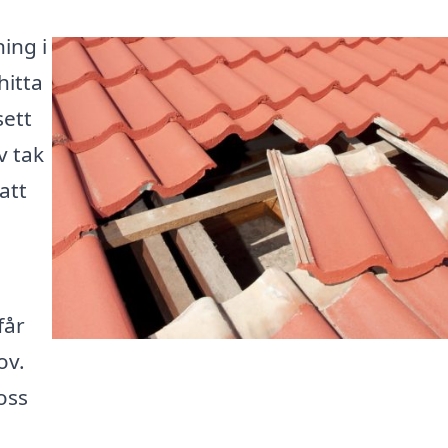
ing i
hitta
sett
v tak
att
får
ov.
oss