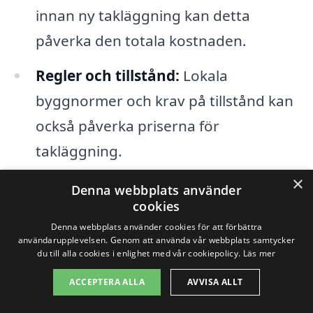
innan ny takläggning kan detta
påverka den totala kostnaden.
Regler och tillstånd:
Lokala
byggnormer och krav på tillstånd kan
också påverka priserna för
takläggning.
×
Denna webbplats använder
Att jämföra olika offerter är ett smart sätt
cookies
att säkerställa att du får bäst pris på
Denna webbplats använder cookies för att förbättra
användarupplevelsen. Genom att använda vår webbplats samtycker
takläggning i Tuolluvaara. Genom vår
du till alla cookies i enlighet med vår cookiepolicy.
Läs mer
plattform kan du enkelt få kontakt med
ACCEPTERA ALLA
AVVISA ALLT
erfarna takläggare i området och begära