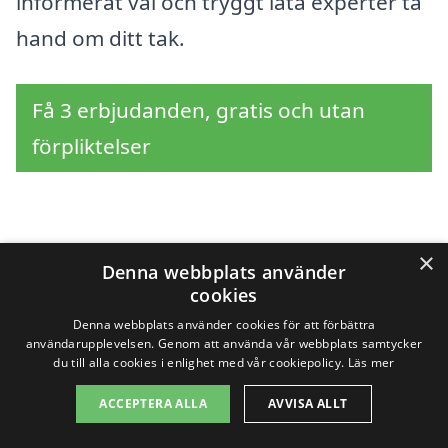
informerat val och tryggt låta experter ta
hand om ditt tak.
Få 3 erbjudanden, gratis och utan
förpliktelser
Sök efter en
×
Denna webbplats använder
professionell för
cookies
Denna webbplats använder cookies för att förbättra
takläggning i andra
användarupplevelsen. Genom att använda vår webbplats samtycker
du till alla cookies i enlighet med vår cookiepolicy.
Läs mer
städer nära Vankiva
ACCEPTERA ALLA
AVVISA ALLT