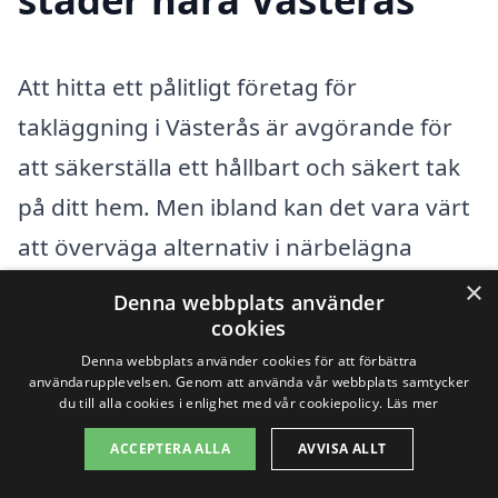
Att hitta ett pålitligt företag för
takläggning i Västerås är avgörande för
att säkerställa ett hållbart och säkert tak
på ditt hem. Men ibland kan det vara värt
att överväga alternativ i närbelägna
städer för att få fler erbjudanden och
×
Denna webbplats använder
kanske även bättre priser. I detta avsnitt
cookies
Denna webbplats använder cookies för att förbättra
kommer vi att utforska hur du kan hitta
användarupplevelsen. Genom att använda vår webbplats samtycker
professionella takläggare i städer nära
du till alla cookies i enlighet med vår cookiepolicy.
Läs mer
Västerås såsom
Kungsör
,
Hallstahammar
,
ACCEPTERA ALLA
AVVISA ALLT
Skultuna
,
Surahammar
,
Västerfärnebo