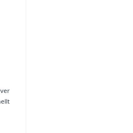
över
ellt