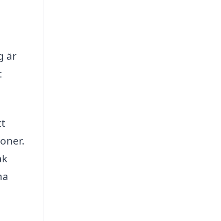
g är
t
tt
ioner.
ak
na