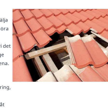
i
älja
göra
i det
ge
ena.
ring,
åt