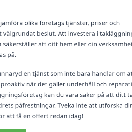
jämföra olika företags tjänster, priser och
tt välgrundat beslut. Att investera i takläggnin
h säkerställer att ditt hem eller din verksamhe
tas på.
nnaryd en tjänst som inte bara handlar om a
a proaktiv när det gäller underhåll och reparat
ggningsföretag kan du vara säker på att ditt t
ets påfrestningar. Tveka inte att utforska di
r att få en offert redan idag!