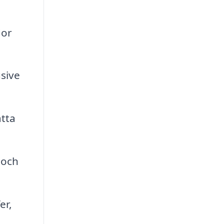
dor
usive
tta
 och
er,