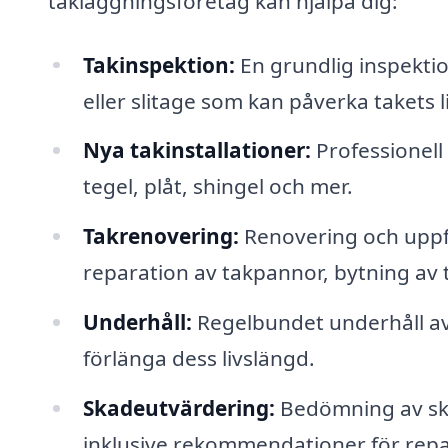
takläggningsföretag kan hjälpa dig:
Takinspektion:
En grundlig inspektion
eller slitage som kan påverka takets l
Nya takinstallationer:
Professionell 
tegel, plåt, shingel och mer.
Takrenovering:
Renovering och uppfr
reparation av takpannor, bytning av 
Underhåll:
Regelbundet underhåll av t
förlänga dess livslängd.
Skadeutvärdering:
Bedömning av ska
inklusive rekommendationer för repa