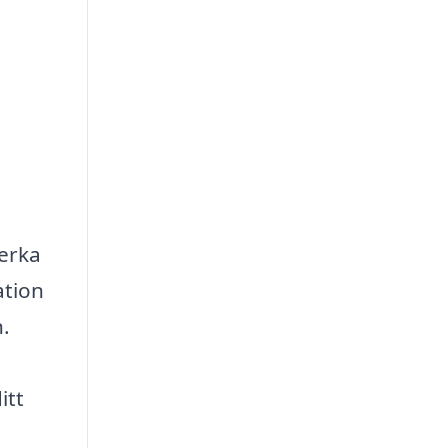
verka
ation
n.
itt