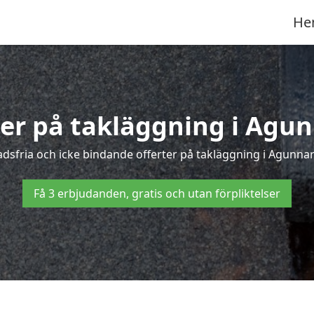
He
ter på takläggning i Agu
sfria och icke bindande offerter på takläggning i Agunnary
Få 3 erbjudanden, gratis och utan förpliktelser