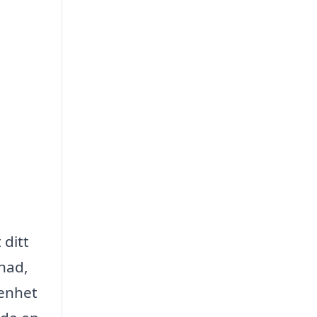
 ditt
nad,
renhet