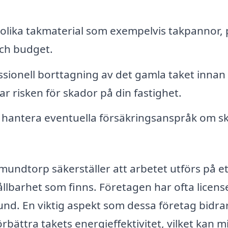
olika takmaterial som exempelvis takpannor, 
och budget.
sionell borttagning av det gamla taket innan
rar risken för skador på din fastighet.
 hantera eventuella försäkringsanspråk om s
mundtorp säkerställer att arbetet utförs på et
llbarhet som finns. Företagen har ofta licens
nd. En viktig aspekt som dessa företag bidr
rbättra takets energieffektivitet, vilket kan m