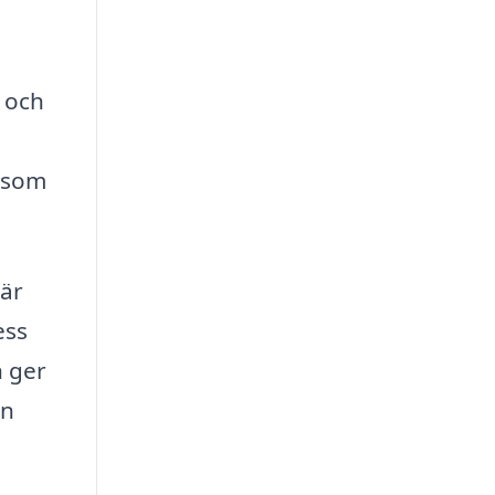
r och
t som
 är
ess
h ger
in