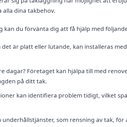
rar sig på takläggning har möjlighet att erbj
a alla dina takbehov.
 kan du förvänta dig att få hjälp med följand
det är platt eller lutande, kan installeras med
tre dagar? Företaget kan hjälpa till med renov
ngden på ditt tak.
ner kan identifiera problem tidigt, vilket sp
underhållstjänster, som rensning av tak, för 