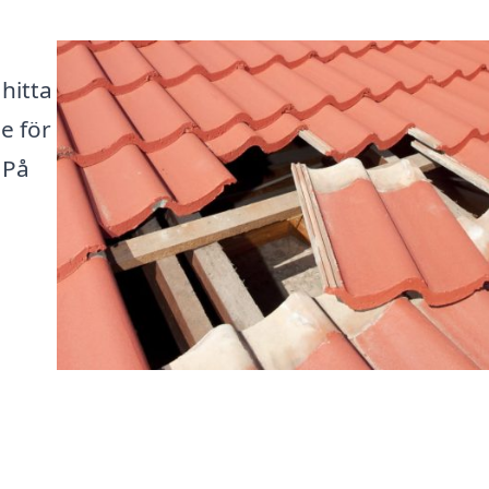
hitta
e för
 På