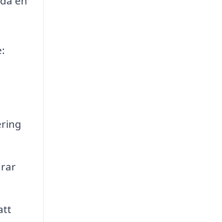
uda en
e:
ering
arar
att