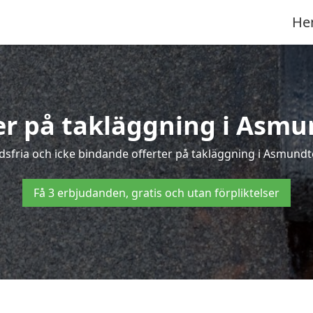
He
ter på takläggning i Asmu
sfria och icke bindande offerter på takläggning i Asmundtor
Få 3 erbjudanden, gratis och utan förpliktelser