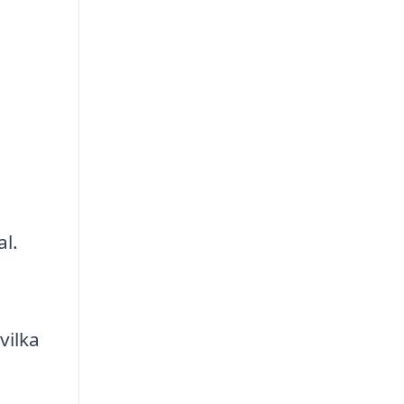
al.
vilka