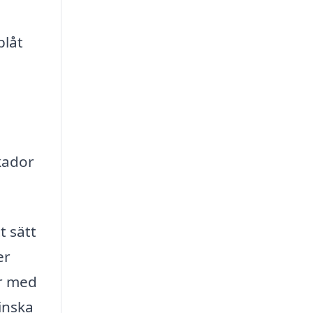
plåt
kador
t sätt
er
ar med
inska